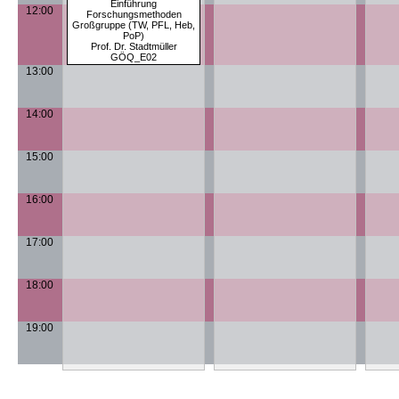
Einführung
12:00
Forschungsmethoden
Großgruppe (TW, PFL, Heb,
PoP)
Prof. Dr. Stadtmüller
GÖQ_E02
13:00
14:00
15:00
16:00
17:00
18:00
19:00