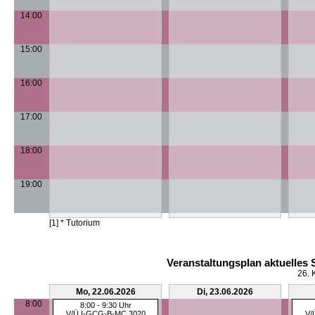
14:00
15:00
16:00
17:00
18:00
19:00
[1] * Tutorium
Veranstaltungsplan aktuelles
26. 
Mo, 22.06.2026
Di, 23.06.2026
8:00
8:00 - 9:30 Uhr
V/Ü I-GCG-B-MC 3020
V/