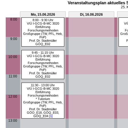
Veranstaltungsplan aktuelles
25. 
Mo, 15.06.2026
Di, 16.06.2026
8:00
8:00 - 9:30 Uhr
V/Ü I-GCG-B-MC 3020
V/
Einführung
Forschungsmethoden
F
Großgruppe (TW, PFL, Heb,
Groß
PoP)
9:00
Prof. Dr. Stadtmüller
P
GÖQ_E02
9:45 - 11:15 Uhr
V/Ü I-GCG-B-MC 3020
10:00
Einführung
Forschungsmethoden
Großgruppe (TW, PFL, Heb,
PoP)
Prof. Dr. Stadtmüller
11:00
GÖQ_E02
11:30 - 13:00 Uhr
V/Ü I-GCG-B-MC 3020
Einführung
Forschungsmethoden
12:00
* Tutorium
Großgruppe (TW, PFL, Heb,
PoP)
Prof. Dr. Stadtmüller
GÖO_E18, GÖQ_E03,
GÖQ_E04
[1]
13:00