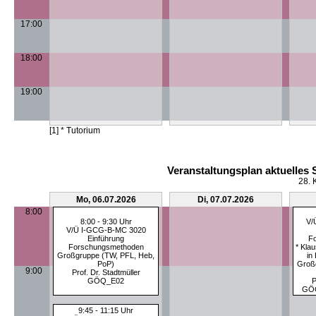
17:00
18:00
19:00
[1] * Tutorium
Veranstaltungsplan aktuelles
28. 
Mo, 06.07.2026
Di, 07.07.2026
8:00
8:00 - 9:30 Uhr
V/
V/Ü I-GCG-B-MC 3020
Einführung
F
Forschungsmethoden
* Klau
Großgruppe (TW, PFL, Heb,
in
PoP)
Groß
9:00
Prof. Dr. Stadtmüller
GÖQ_E02
P
GÖ
9:45 - 11:15 Uhr