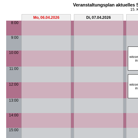
Veranstaltungsplan aktuelles
15. 
Mo, 06.04.2026
Di, 07.04.2026
8:00
9:00
10:00
wisse
i
11:00
12:00
wisse
i
13:00
14:00
15:00