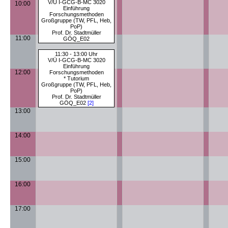
V/Ü I-GCG-B-MC 3020
10:00
Einführung
Forschungsmethoden
Großgruppe (TW, PFL, Heb,
PoP)
Prof. Dr. Stadtmüller
11:00
GÖQ_E02
11:30 - 13:00 Uhr
V/Ü I-GCG-B-MC 3020
Einführung
12:00
Forschungsmethoden
* Tutorium
Großgruppe (TW, PFL, Heb,
PoP)
Prof. Dr. Stadtmüller
GÖQ_E02
[2]
13:00
14:00
15:00
16:00
17:00