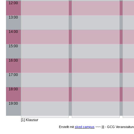
12:00
13:00
14:00
15:00
16:00
17:00
18:00
19:00
[1] Klausur
Erstellt mit
sked campus
~~~ [i] - GCG Veranstaltun