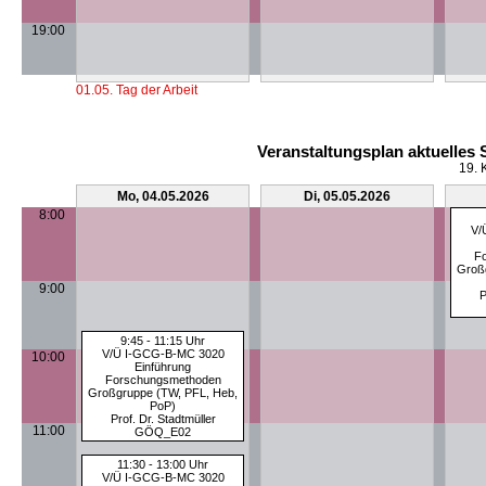
19:00
01.05. Tag der Arbeit
Veranstaltungsplan aktuelles
19. 
Mo, 04.05.2026
Di, 05.05.2026
8:00
V/
F
Groß
9:00
P
9:45 - 11:15 Uhr
V/Ü I-GCG-B-MC 3020
10:00
Einführung
Forschungsmethoden
Großgruppe (TW, PFL, Heb,
PoP)
Prof. Dr. Stadtmüller
11:00
GÖQ_E02
11:30 - 13:00 Uhr
V/Ü I-GCG-B-MC 3020